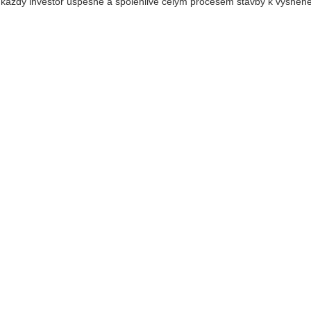
e každý investor úspěšně a spolehlivě celým procesem stavby k vysn