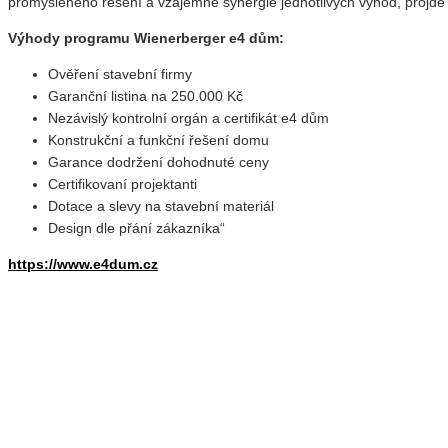
promyšleného řešení a vzájemné synergie jednotlivých výhod, projd
Výhody programu Wienerberger e4 dům:
Ověření stavební firmy
Garanční listina na 250.000 Kč
Nezávislý kontrolní orgán a certifikát e4 dům
Konstrukční a funkční řešení domu
Garance dodržení dohodnuté ceny
Certifikovaní projektanti
Dotace a slevy na stavební materiál
Design dle přání zákazníka“
https://www.e4dum.cz