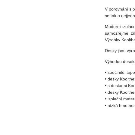
V porovnání s os
se tak o nejjed
Moderní izolace
samozřejmě zna
Výrobky
Koolth
Desky jsou vyro
Výhodou dese
•
s
oučinitel tep
•
d
esky
Koolth
•
s
deskami
Koo
•
d
esky
Koolth
•
izolační mater
•
n
ízká hmotnos