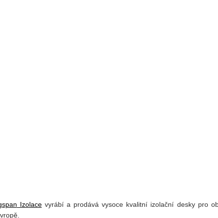
gspan
Izolace
vyrábí a prodává vysoce kvalitní izolační desky pro o
vropě.