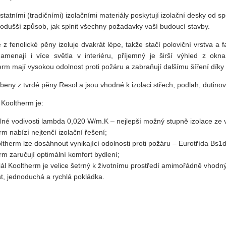
tatními (tradičními) izolačními materiály poskytují izolační desky
od sp
nodušší způsob, jak splnit všechny
požadavky vaší budoucí stavby.
 z fenolické pěny izoluje dvakrát lépe, takže stačí poloviční vrstva 
menají i více světla v interiéru, příjemný je širší výhled z ok
erm
mají vysokou odolnost proti požáru a zabraňují dalšímu šíření dík
beny z tvrdé pěny Resol a jsou vhodné k izolaci střech, podlah, dutinov
k
Kooltherm
je:
elné vodivosti lambda 0,020 W/
m.K
–
nejlepší možn
ý
stupně izolace ze v
erm
nabízí nejtenčí izolační řešení
;
ltherm
lze dosáhnout
vynikající odolnosti proti požáru
–
Eurotřída
Bs1d
erm
zaručují optimální komfort bydlení
;
iál
Kooltherm
je velice šetrný k životnímu prostředí
a
mimořádně
vhodný 
t, jednoduchá a rychlá pokládka
.