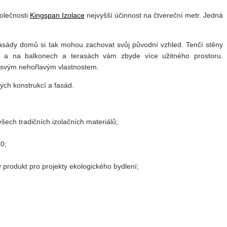
olečnosti
Kingspan
Izolace
nejvyšší účinnost na čtvereční metr. Jedná
a fasády domů si tak mohou zachovat svůj původní vzhled. Tenčí stěny
na a na balkonech a terasách vám zbyde více užitného prostoru.
y svým nehořlavým vlastnostem.
ých konstrukcí a fasád.
šech tradičních izolačních materiálů
;
0
;
produkt pro projekty ekologického bydlení
;